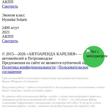
АКПП
Смотреть
Эконом класс
Hyundai
Solaris
2400
a
/сут
2021
АКПП
Смотреть
© 2015—2026 «АВТОАРЕНДА КАРЕЛИЯ» — прокат
автомобилей в Петрозаводске
Предложения на сайте не являются публичной офертой
Политика конфиденциальности
|
Пользовательское
соглашение
Сайт avtoarenda10.ru использует метрические программы веб-аналитики
Яндекс.Метрика и Liveinternet.
Продолжая работу с сайтом avtoarenda10.ru вы подтверждаете использование cookies
вашего браузера с целью улучшить сервис.
На данном сайте используются файлы «cookie» с целью персонализации сервисов и
повышения удобства пользования веб-сайтом. «Cookie» - это небольшие файлы,
содержащие информацию о предыдущих посещениях веб-сайта. Если вы не хотите
использовать файлы «cookie», измените настройки браузера или закройте сайт.