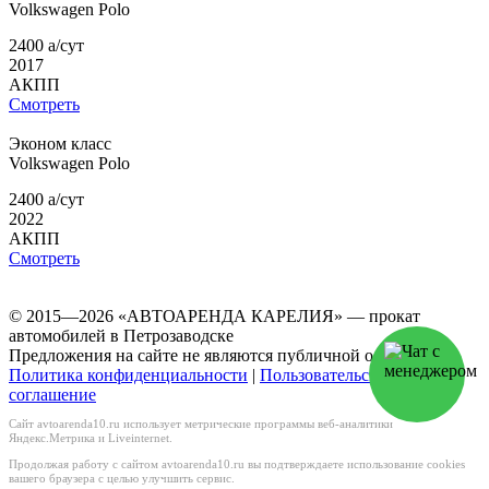
Volkswagen
Polo
2400
a
/сут
2017
АКПП
Смотреть
Эконом класс
Volkswagen
Polo
2400
a
/сут
2022
АКПП
Смотреть
© 2015—2026 «АВТОАРЕНДА КАРЕЛИЯ» — прокат
автомобилей в Петрозаводске
Предложения на сайте не являются публичной офертой
Политика конфиденциальности
|
Пользовательское
соглашение
Сайт avtoarenda10.ru использует метрические программы веб-аналитики
Яндекс.Метрика и Liveinternet.
Продолжая работу с сайтом avtoarenda10.ru вы подтверждаете использование cookies
вашего браузера с целью улучшить сервис.